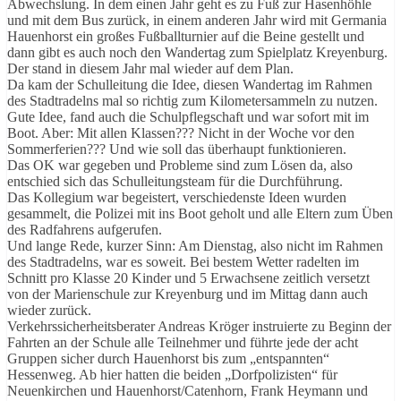
Abwechslung. In dem einen Jahr geht es zu Fuß zur Hasenhöhle
und mit dem Bus zurück, in einem anderen Jahr wird mit Germania
Hauenhorst ein großes Fußballturnier auf die Beine gestellt und
dann gibt es auch noch den Wandertag zum Spielplatz Kreyenburg.
Der stand in diesem Jahr mal wieder auf dem Plan.
Da kam der Schulleitung die Idee, diesen Wandertag im Rahmen
des Stadtradelns mal so richtig zum Kilometersammeln zu nutzen.
Gute Idee, fand auch die Schulpflegschaft und war sofort mit im
Boot. Aber: Mit allen Klassen??? Nicht in der Woche vor den
Sommerferien??? Und wie soll das überhaupt funktionieren.
Das OK war gegeben und Probleme sind zum Lösen da, also
entschied sich das Schulleitungsteam für die Durchführung.
Das Kollegium war begeistert, verschiedenste Ideen wurden
gesammelt, die Polizei mit ins Boot geholt und alle Eltern zum Üben
des Radfahrens aufgerufen.
Und lange Rede, kurzer Sinn: Am Dienstag, also nicht im Rahmen
des Stadtradelns, war es soweit. Bei bestem Wetter radelten im
Schnitt pro Klasse 20 Kinder und 5 Erwachsene zeitlich versetzt
von der Marienschule zur Kreyenburg und im Mittag dann auch
wieder zurück.
Verkehrssicherheitsberater Andreas Kröger instruierte zu Beginn der
Fahrten an der Schule alle Teilnehmer und führte jede der acht
Gruppen sicher durch Hauenhorst bis zum „entspannten“
Hessenweg. Ab hier hatten die beiden „Dorfpolizisten“ für
Neuenkirchen und Hauenhorst/Catenhorn, Frank Heymann und