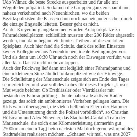
Udo Wilmer, die beste Strecke ausgearbeitet und für alle mit
Wegpfeilen präpariert. So kamen die Gruppen ganz entspannt und
nahezu verkehrsfrei nach Neuenkirchen, wo die beiden
Bezirkspolizisten die Klassen dann noch nacheinander sicher durch
die einzige Engstelle leiteten. Besser geht es nicht.
An der Kreyenburg angekommen wurden Autoparkplätze zu
Fahrradabstellplätzen, schließlich mussten über 200 Räder abgestellt
werden, und dann begann ein buntes Treiben auf diesem tollen
Spielplatz. Auch hier fand die Schule, dank des tollen Einsatzes
zweier Kolleginnen aus Neuenkirchen, ideale Bedingungen vor.
Und als dann um 10:30 Uhr auch noch der Eiswagen vorfuhr, war
allen klar: Das ist nicht mehr zu toppen.
Auch der Rückweg lief dann mit lediglich einer Fahrradpanne und
einem kleineren Sturz ähnlich unkompliziert wie der Hinwege.
Die Schulleitung der Marienschule zeigte sich am Ende des Tages
sehr erleichtert und war voll des Lobes für dieses Projekt: „Unser
Mut wurde belohnt. Ob Erstklässler oder Viertklässler mit
bestandener Fahrradprüfung – heute haben alle aktiven Radler
gezeigt, das solch ein ambitioniertes Vorhaben gelingen kann. Die
Kids waren überragend, die vielen helfenden Eltern der Hammer
und die Unterstützung durch die Polizei vorbildlich“, so Christian
Hülsmann und Alex Nieweler, das Stadtradel-Captain-Team der
Marienschule, die solch eine Kilometerleistung (immerhin gut
2500km an einem Tag) beim nächsten Mal doch gerne während des
Stadtradelns realisieren möchten. „Schauen wir mal, was uns 2027