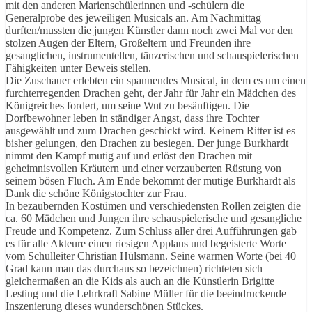
mit den anderen Marienschülerinnen und -schülern die
Generalprobe des jeweiligen Musicals an. Am Nachmittag
durften/mussten die jungen Künstler dann noch zwei Mal vor den
stolzen Augen der Eltern, Großeltern und Freunden ihre
gesanglichen, instrumentellen, tänzerischen und schauspielerischen
Fähigkeiten unter Beweis stellen.
Die Zuschauer erlebten ein spannendes Musical, in dem es um einen
furchterregenden Drachen geht, der Jahr für Jahr ein Mädchen des
Königreiches fordert, um seine Wut zu besänftigen. Die
Dorfbewohner leben in ständiger Angst, dass ihre Tochter
ausgewählt und zum Drachen geschickt wird. Keinem Ritter ist es
bisher gelungen, den Drachen zu besiegen. Der junge Burkhardt
nimmt den Kampf mutig auf und erlöst den Drachen mit
geheimnisvollen Kräutern und einer verzauberten Rüstung von
seinem bösen Fluch. Am Ende bekommt der mutige Burkhardt als
Dank die schöne Königstochter zur Frau.
In bezaubernden Kostümen und verschiedensten Rollen zeigten die
ca. 60 Mädchen und Jungen ihre schauspielerische und gesangliche
Freude und Kompetenz. Zum Schluss aller drei Aufführungen gab
es für alle Akteure einen riesigen Applaus und begeisterte Worte
vom Schulleiter Christian Hülsmann. Seine warmen Worte (bei 40
Grad kann man das durchaus so bezeichnen) richteten sich
gleichermaßen an die Kids als auch an die Künstlerin Brigitte
Lesting und die Lehrkraft Sabine Müller für die beeindruckende
Inszenierung dieses wunderschönen Stückes.